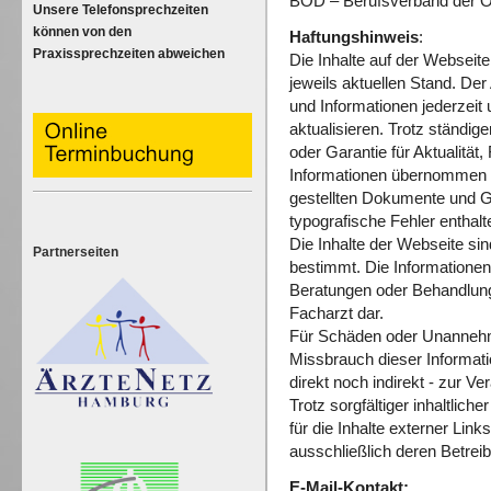
BOD – Berufsverband der Or
Unsere Telefonsprechzeiten
können von den
Haftungshinweis
:
Praxissprechzeiten abweichen
Die Inhalte auf der Webseit
jeweils aktuellen Stand. Der 
und Informationen jederzeit
aktualisieren. Trotz ständi
oder Garantie für Aktualität, 
Informationen übernommen w
gestellten Dokumente und G
typografische Fehler enthalt
Die Inhalte der Webseite si
Partnerseiten
bestimmt. Die Informationen 
Beratungen oder Behandlung
Facharzt dar.
Für Schäden oder Unannehml
Missbrauch dieser Informati
direkt noch indirekt - zur 
Trotz sorgfältiger inhaltlich
für die Inhalte externer Link
ausschließlich deren Betreib
E-Mail-Kontakt: