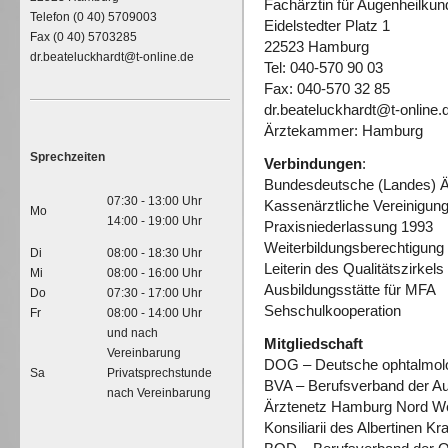
Fachärztin für Augenheilkun
Telefon (0 40) 5709003
Eidelstedter Platz 1
Fax (0 40) 5703285
22523 Hamburg
dr.beateluckhardt@t-online.de
Tel: 040-570 90 03
Fax: 040-570 32 85
dr.beateluckhardt@t-online.
Ärztekammer: Hamburg
Sprechzeiten
Verbindungen
:
Bundesdeutsche (Landes) 
07:30 - 13:00 Uhr
Kassenärztliche Vereinigun
Mo
14:00 - 19:00 Uhr
Praxisniederlassung 1993
Weiterbildungsberechtigung 
Di
08:00 - 18:30 Uhr
Leiterin des Qualitätszirke
Mi
08:00 - 16:00 Uhr
Ausbildungsstätte für MFA
Do
07:30 - 17:00 Uhr
Sehschulkooperation
Fr
08:00 - 14:00 Uhr
und nach
Mitgliedschaft
Vereinbarung
DOG – Deutsche ophtalmolo
Sa
Privatsprechstunde
BVA – Berufsverband der A
nach Vereinbarung
Ärztenetz Hamburg Nord Wes
Konsiliarii des Albertinen